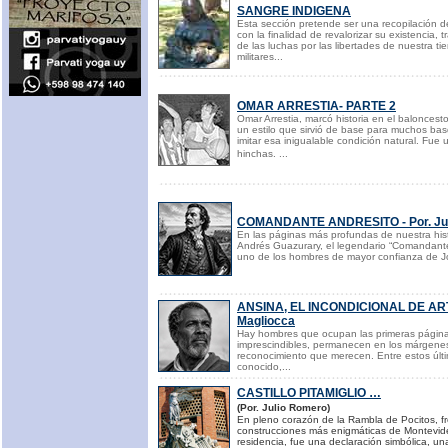
SANGRE INDIGENA
Esta sección pretende ser una recopilación de
con la finalidad de revalorizar su existencia,
de las luchas por las libertades de nuestra ti
militares...
OMAR ARRESTIA- PARTE 2
Omar Arrestia, marcó historia en el balonces
un estilo que sirvió de base para muchos basq
imitar esa inigualable condición natural. Fue
hinchas. ...
COMANDANTE ANDRESITO - Por. Jul
En las páginas más profundas de nuestra hist
Andrés Guazurary, el legendario “Comandante
uno de los hombres de mayor confianza de Jo
ANSINA, EL INCONDICIONAL DE ARTI
Magliocca
Hay hombres que ocupan las primeras páginas 
imprescindibles, permanecen en los márgenes
reconocimiento que merecen. Entre estos últ
conocido,...
CASTILLO PITAMIGLIO
…
(Por. Julio Romero)
En pleno corazón de la Rambla de Pocitos, fre
construcciones más enigmáticas de Montevideo
residencia, fue una declaración simbólica, un