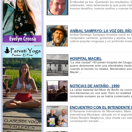
El Mundial ya fue. Quedarán los resultados, l
celebrarán, otros lamentarán lo que pudo hab
nuevos desafíos, nuevos sueños y nuevas hist
ANÍBAL SAMPAYO: LA VOZ DEL RÍO
Aníbal Domingo Sampayo Arrastúe nació en 
compositor, cantante, guitarrista y arpista, fu
cultura popular uruguaya y un profundo investig
HOSPITAL MACIEL
“La otra ciudad” «El primer hospital del Uru
quiero detenerme ante una efemérides modes
cuando el mundo no miraba, Montevideo anun
Maciel ...
NOTICIAS DE ANTAÑO - 1990
La caída material del Muro de Berlín se concre
dos Alemanias en una sola. Pero en realidad
comunista europeo ya se había comenzado a 
ENCUENTRO CON EL INTENDENTE 
El flamante Intendente de Montevideo, Mario
Intendencia Municipal, ubicado en el segundo 
César Romero Magliocca. Una charla con sabo
conversación transitó , ...