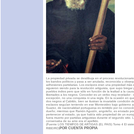
La propiedad privada se desdibuja en el proceso revolucionario
los bandos políticos y pasa a ser anulada, reconocida u obseq
adhesiones partidarias. Los esclavos eran una propiedad más e
siguieron siendo para la revolución artiguista, que supo bregar
pueblos indios pero que sólo en función de la lealtad a la caus
libertades a los negros. Conceder es un verbo muy revelador : 
excepción, no una conquista ni una regla. En la ocasión en qu
dos negros al Cabildo, bien se ilustran la invariable condición 
esclavos seguían teniendo en ese Montevideo bajo gobierno ar
Suarez, de nacionalidad portuguesa es remitido por no conocé
dueño; mientras que Ramón Agustín, angoleño, es enviado po
pertenecer al estado, ya que había sido propiedad de un euro
fuera muerto por partidas artiguistas durante el segundo sitio.
conservaba de su amo era el apellido.
(Fuente LOS TIEMPOS DE ARTIGAS (EL PAIS) Tomo 4 El sist
POR CUENTA PROPIA
RIBEIRO)