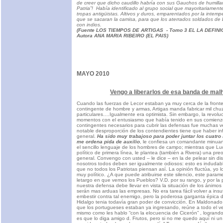
de creer que dicho caudillo habría con sus Gauchos de humillar
Patria”! Había identificado al grupo social que mayoritariamen
tropas antigüistas. Altivos y duros, emparentados por la intempe
que se sacaran la camisa, para que los aterrados soldados de 
con indios.
(Fuente LOS TIEMPOS DE ARTIGAS - Tomo 3 EL LA DEFINI
Autora ANA MARIA RIBEIRO (EL PAIS)
MAYO 2010
Vengo a liberarlos de esa banda de ma
Cuando las fuerzas de Lecor estaban ya muy cerca de la front
contingente de hombre y armas, Artigas manda fabricar mil chuz
particulares….Igualmente era optimista. Sin embargo, la revolu
momentos con el entusiasmo que había tenido en sus comienzos
contingentes necesarios para cubrir las defensas fue muchas 
notable desproporción de los contendientes tiene que haber in
general.
Ha sido muy trabajoso para poder juntar los cuatr
me ordena pida de auxilio
, le confiesa un comandante minuan
el sencillo lenguaje de los hombres de campo; mientras que Lu
político de primera línea, le plantea (también a Rivera) una pre
general. Convengo con usted – le dice – en la de pelear sin dis
nosotros todos deben ser igualmente odiosos: esto es indudab
que no todos los Patriotas piensan así. La opinión fluctúa, yo 
muy político. ¿A que puede atribuirse este silencio, este param
letargo en que vemos los Pueblos? V.D. por su rango, y por la 
nuestra defensa debe llevar en vista la situación de los ánimos
serán mas arduas las empresas. No era tarea fácil volver a insu
embestir contra tal enemigo, pero la poderosa garganta épica 
Hidalgo tenia todavía gran poder de convicción. En Maldonado,
que los portugueses estaban ya ingresando, reúne a todo el ve
mismo como les hablo “con la elocuencia de Cicerón” , logrando 
es que lo diga amigo d. Frutos, pero si no me quedo aquí ni u