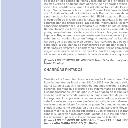
necesita en ese camino de rocha y más adelante: el enemigo es
los mas vecinos de Rocha para adelante Son enemigos tambié
inician las hostilidades cuando los Voluntarios Reales del Gene
toman Santa Teresa, a la vez que el Coronel Félix José de Mat
día 13. Habían llegado a los límites de la Banda después de a
y pantanos en los meses de mayor frío. El 16 de agosto Fructu
la ocupación de la legendaria fortaleza que guardaba la fronter
contrarrestar ese primer golpe. En español y portugués, tal com
consejeros rioplatenses, la proclama que Pintos de Araujo dirigi
Banda Oriental era breve y contenía ideas claras y contundent
portuguesas habían ostentado su disciplina en las guerras eur
lugar – el Rey ordeno a sus generales que los trate como hijos 
soberano convertía a Lecor en “amigo y procurador” de los ori
les dice que la guerra solo se dirige a “los malvados que os opri
soberanía” a esa “banda de malhechores que infestan el país” 
factor más legítimamente posible y en nombre del los convocan
religión es la misma, iremos unidos a los templos a rogar al To
situación de este país, poniendo fin a la devastación en que se
(Fuente LOS TIEMPOS DE ARTIGAS Tomo 5 La derrota y la 
Maria Ribeiro
)
CHARRÚAS PINTADOS
También ellos fueron hombres de esa amplia frontera. Jean Bati
francés que vive en Brasil entre 1816 y 1831, vio charrúas civi
Santa Catarina actual, y los describe andando siempre a caball
ponchos, mientras que el resto de su indumentaria es copiada 
hispanoamericanos, con un gran cuchillo o facón en la cintura 
dedicados al comercio de animales o, bajo el nombre de peones
los viajantes. Lo impresionó su extrema suciedad y que vivía
caballos salvajes, cuya carne prefieren a cualquier otro alimen
vestimenta es un bicuis (especie de pequeño pantalón extrema
principal ornamento consiste en una pasta de barro rojo (Toya
caballo y con la cual pintan sus rostros”. Los charrúas de la Ba
caballo su posesión más apreciada, al punto que los guerrero
los sacrificaran, para que los acompañaran en la tumba
.
(Fuente LOS TIEMPOS DE ARTIGAS - Tomo 1 EL ESTALLI
Autora ANA MARIA RIBEIRO (EL PAIS)