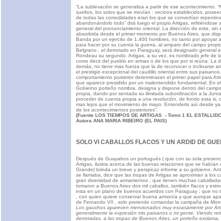
“La sublevación se generaliza a partir de ese acontecimiento. 
sueltos, los solos que se movían : vecinos establecidos, pose
de todas las comodidades eran los que se convertían repenti
abandonándolo todo” dirá luego el propio Artigas, refiriéndose 
general del pronunciamiento oriental. La dirección de este, sin
absorbida desde el primer momento por Buenos Aires, que dispo
Banda por un ejercito de 1.400 hombres, no tanto por apoyar a
para hacer por su cuenta la guerra, al amparo del campo propic
Belgrano , el derrotado en Paraguay, será designado general en
Rondeau su segundo. Artigas, a su vez, es nombrado jefe de las
como decir del pueblo en armas o de los que por si reúna. La d
demás, no tiene mas fuerza que la de reconocer o inclinarse a
el prestigio excepcional del caudillo oriental entre sus paisanos.
comportamiento posterior determinaran el primer papel para Ar
que aparece presidido por un malentendido fundamental. En ef
Gobierno porteño nombra, designa y dispone dentro del campo
propia, dando por sentada su ilimitada subordinación a la Junta
proceder de cuenta propia a una revolución, de fondo esta si, 
mas lejos que el movimiento de mayo. Entenderlo así desde ya 
de los acontecimientos posteriores”.
(Fuente LOS TIEMPOS DE ARTIGAS - Tomo 1 EL ESTALLI
Autora ANA MARIA RIBEIRO (EL PAIS)
SOLO VI CABALLOS FLACOS Y UN ARDID DE GU
Después de Guayabos un portugués ( que con su sola presen
Artigas, ilustra acerca de las buenas relaciones que se habían
Grande) brinda un breve y perspicaz informe a su gobierno. A
se llamaba, dice que las tropas de Artigas se aproximan a los c
gran diversidad de armamentos ; que tienen muchas caballadas
tomaron a Buenos Aires dos mil caballos, también flacos y est
esta en un plano de buenos acuerdos con Paraguay ; que no t
, con quien quiere conservar buena armonía y que aunque apar
de Fernando VII , solo pretende comandar la campaña de Mon
Los gauchos aparecen mencionados muy escasamente por Art
generalmente la expresión mis paisanos o mi gente. Viendo ret
derrotadas, a las tropas de Buenos Aires, un porteño exclama, 