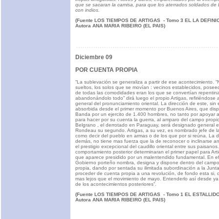
que se sacaran la camisa, para que los aterrados soldados de 
con indios.
(Fuente LOS TIEMPOS DE ARTIGAS - Tomo 3 EL LA DEFINI
Autora ANA MARIA RIBEIRO (EL PAIS)
Diciembre 09
POR CUENTA PROPIA
“La sublevación se generaliza a partir de ese acontecimiento. 
sueltos, los solos que se movían : vecinos establecidos, pose
de todas las comodidades eran los que se convertían repenti
abandonándolo todo” dirá luego el propio Artigas, refiriéndose 
general del pronunciamiento oriental. La dirección de este, sin
absorbida desde el primer momento por Buenos Aires, que dispo
Banda por un ejercito de 1.400 hombres, no tanto por apoyar a
para hacer por su cuenta la guerra, al amparo del campo propic
Belgrano , el derrotado en Paraguay, será designado general en
Rondeau su segundo. Artigas, a su vez, es nombrado jefe de las
como decir del pueblo en armas o de los que por si reúna. La d
demás, no tiene mas fuerza que la de reconocer o inclinarse a
el prestigio excepcional del caudillo oriental entre sus paisanos.
comportamiento posterior determinaran el primer papel para Ar
que aparece presidido por un malentendido fundamental. En ef
Gobierno porteño nombra, designa y dispone dentro del campo
propia, dando por sentada su ilimitada subordinación a la Junta
proceder de cuenta propia a una revolución, de fondo esta si, 
mas lejos que el movimiento de mayo. Entenderlo así desde ya 
de los acontecimientos posteriores”.
(Fuente LOS TIEMPOS DE ARTIGAS - Tomo 1 EL ESTALLI
Autora ANA MARIA RIBEIRO (EL PAIS)