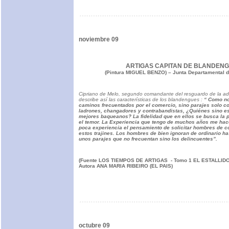
noviembre 09
ARTIGAS CAPITAN DE BLANDEN
(Pintura MIGUEL BENZO) – Junta Departamental 
Cipriano de Melo, segundo comandante del resguardo de la a
describe así las características de los blandengues :
“ Como no
caminos frecuentados por el comercio, sino parajes solo c
ladrones, changadores y contrabandistas, ¿Quiénes sino es
mejores baqueanos? La fidelidad que en ellos se busca la 
el temor. La Experiencia que tengo de muchos años me hac
poca experiencia el pensamiento de solicitar hombres de c
estos trajines. Los hombres de bien ignoran de ordinario h
unos parajes que no frecuentan sino los delincuentes”.
(Fuente LOS TIEMPOS DE ARTIGAS - Tomo 1 EL ESTALLI
Autora ANA MARIA RIBEIRO (EL PAIS)
octubre 09