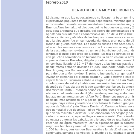
febrero 2010
DERROTA DE LA MUY FIEL MONTE
Lógicamente que las negociaciones no llegaron a buen termino,
expectativas populares trasuntaron esperanzas, mientras que lo
administraban voluntades irreconciliables. Fracasadas las nego
Buenos Aires formalizo el bloqueo: veinte buques de guerra y
escuadra argentina que gozaba del apoyo de comerciantes britá
apostaban sus intereses económicos a un Río de la Plata libre 
de los capitanes y oficiales de los buques bonaerenses eran ma
que la tripulación fue en su mayoría irlandesa, gran parte de el
marina de guerra británica. Los marinos criollos eran sacados d
ofrecían las mismas características que los marinos conseguido
de la escuadra montevideana : temor al bamboleo del barco, d
lenguaje técnico especifico de a bordo. Mezcla de piratas de t
con gauchos convertidos en bucaneros, lo cierto es que la arma
supremo director Posadas, dirigida por el comandante general 
en combate librado el 16 y 17 de mayo , a las fuerzas navales
desde marzo estaban divididas en dos : una parte había qued
Río Uruguay, con Romarete al frente) Pocos movimientos mas n
para derrotar a Montevideo. El primero fue sustituir al general
Alvear en el mando del ejercito sitiador. ¿ Que determino este c
capital tenia en Tucumán estaba a cargo de José de San Mart
cuadro grave de salud y había que concentrar fuerzas en ese
después de Pezuela era obligado atender ese flanco. Buenos 
diversificarse tanto. Entonces pensó en dos momentos : uno en
ataque en el frente mas débil (Montevideo) para, logrando triunf
fuerzas en las fronteras con el Alto Perú. Entonces puso a un
decidido, mas ambicioso en lugar del general Rondeau, cuya falt
energía, cuya calma y tendencia conciliatoria le habían granjea
apodo de “Mamita” y de “Mama Dominga”. Carlos de Alvear no
ese general al que desplazo , ni de Vigodet, que era la cabeza
que venia resuelto a derrotar. Si se obsesiono por Artigas y po
cada uno una carta, apenas llega a suelo oriental. Conociendo
se ocupa de tomar las caballadas a lo largo de su ruta hacia
escondió su lógico malestar y , con la diplomacia que lo caract
mayo sus hombres juraran al nuevo comandante. Se incorpor
1.500 hombres, con los que Buenos Aires fortaleció el asedio. 
continuaba sumando combates. El triunfo de su escuadra ase