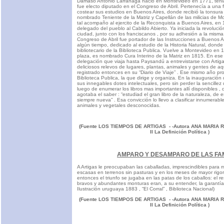
Dámaso Antonio Larrañaga nació en Montevideo en 1771, teni
fue electo diputado en el Congreso de Abril. Pertenecía a una f
costear sus estudios en Buenos Aires, donde recibió la tonsura
nombrado Teniente de la Matriz y Capellán de las milicias de M
tal acompaño al ejercito de la Reconquista a Buenos Aires, en
delegado del pueblo al Cabildo Abierto. Ya iniciada la revoluci
ciudad, junto con los franciscanos , por su adhesión a la misma
Congreso de Abril fue portador de las Instrucciones a Buenos Ai
algún tiempo, dedicado al estudio de la Historia Natural, dond
bibliotecario de la Biblioteca Publica. Vuelve a Montevideo en 1
plaza, es nombrado Cura Interino de la Matriz en 1815. En es
delegación que viaja hasta Paysandú a entrevistarse con Artig
deliciosos relevos de lugares, plantas, animales y gentes de aq
registrado entonces en su “Diario de Viaje” . Ese mismo año pr
Biblioteca Publica, la que dirige y organiza. En la inauguració
sus innegables dotes intelectuales, pero sin perder la sencillez d
luego de enumerar los libros mas importantes allí disponibles , 
agotaba el saber : “estudiad el gran libro de la naturaleza, de
siempre nueva” . Esa convicción lo llevo a clasificar innumerab
animales y vegetales desconocidas.
(Fuente LOS TIEMPOS DE ARTIGAS - -Autora ANA MARIA 
II La Definición Política )
AMPARO Y DESAMPARO DE LAS FAM
A Artigas le preocupaban las caballadas, imprescindibles para
escasas en terrenos sin pasturas y en los meses de mayor rigo
entonces el triunfo se jugaba en las patas de los caballos: el r
bravos y abundantes monturas eran, a su entender, la garantía 
Ilustración uruguaya 1883 , “El Corral” , Biblioteca Nacional)
(Fuente LOS TIEMPOS DE ARTIGAS - -Autora ANA MARIA 
II La Definición Política )