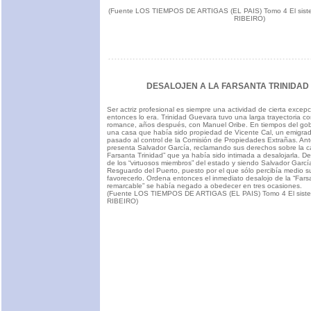
(Fuente LOS TIEMPOS DE ARTIGAS (EL PAIS) Tomo 4 El sist
RIBEIRO)
DESALOJEN A LA FARSANTA TRINIDA
Ser actriz profesional es siempre una actividad de cierta excep
entonces lo era. Trinidad Guevara tuvo una larga trayectoria c
romance, años después, con Manuel Oribe. En tiempos del gobie
una casa que había sido propiedad de Vicente Cal, un emigra
pasado al control de la Comisión de Propiedades Extrañas. Ant
presenta Salvador García, reclamando sus derechos sobre la c
Farsanta Trinidad” que ya había sido intimada a desalojarla. D
de los “virtuosos miembros” del estado y siendo Salvador Gar
Resguardo del Puerto, puesto por el que sólo percibía medio s
favorecerlo. Ordena entonces el inmediato desalojo de la “Far
remarcable” se había negado a obedecer en tres ocasiones.
(Fuente LOS TIEMPOS DE ARTIGAS (EL PAIS) Tomo 4 El sist
RIBEIRO)