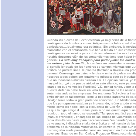
Cuando las fuerzas de Lecor estaban ya muy cerca de la front
contingente de hombre y armas, Artigas manda fabricar mil chuz
particulares….Igualmente era optimista. Sin embargo, la revolu
momentos con el entusiasmo que había tenido en sus comienzos
contingentes necesarios para cubrir las defensas fue muchas 
notable desproporción de los contendientes tiene que haber in
general.
Ha sido muy trabajoso para poder juntar los cuatr
me ordena pida de auxilio
, le confiesa un comandante minuan
el sencillo lenguaje de los hombres de campo; mientras que Lu
político de primera línea, le plantea (también a Rivera) una pre
general. Convengo con usted – le dice – en la de pelear sin dis
nosotros todos deben ser igualmente odiosos: esto es indudab
que no todos los Patriotas piensan así. La opinión fluctúa, yo 
muy político. ¿A que puede atribuirse este silencio, este param
letargo en que vemos los Pueblos? V.D. por su rango, y por la 
nuestra defensa debe llevar en vista la situación de los ánimos
serán más arduas las empresas. No era tarea fácil volver a insu
embestir contra tal enemigo, pero la poderosa garganta épica 
Hidalgo tenía todavía gran poder de convicción. En Maldonado,
que los portugueses estaban ya ingresando, reúne a todo el ve
mismo como les hablo “con la elocuencia de Cicerón” , logrando 
es que lo diga amigo d. Frutos, pero si no me quedo aquí ni u
reunido : todo el mundo se escondía” Tampoco era fácil para e
(Manuel Francisco) , encargado de las Tropas de Guarnición d
tenía dificultades hasta para hacerlos formar “en parada” por 
de vestuario, indisciplina y falta de práctica en el manejo de la
problema de la hispana Montevideo, únicamente, ya que aun 
historiografía suele presentar como un compacto en torno al ar
adversos. Estando en San Carlos, Fructuoso Rivera recomienda 