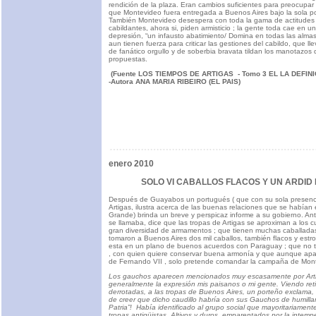
rendición de la plaza. Eran cambios suficientes para preocupar 
que Montevideo fuera entregada a Buenos Aires bajo la sola po
También Montevideo desespera con toda la gama de actitudes p
cabildantes, ahora si, piden armisticio ; la gente toda cae en 
depresión, “un infausto abatimiento/ Domina en todas las almas
aun tienen fuerza para criticar las gestiones del cabildo, que l
de fanático orgullo y de soberbia bravata tildan los manotazo
propuestas.
(Fuente LOS TIEMPOS DE ARTIGAS - Tomo 3 EL
LA DEFIN
-Autora ANA MARIA RIBEIRO (EL PAIS)
enero 2010
SOLO VI CABALLOS FLACOS Y UN ARDID
Después de Guayabos un portugués ( que con su sola presen
Artigas, ilustra acerca de las buenas relaciones que se habían
Grande) brinda un breve y perspicaz informe a su gobierno. A
se llamaba, dice que las tropas de Artigas se aproximan a los c
gran diversidad de armamentos ; que tienen muchas caballadas
tomaron a Buenos Aires dos mil caballos, también flacos y est
esta en un plano de buenos acuerdos con Paraguay ; que no t
, con quien quiere conservar buena armonía y que aunque apar
de Fernando VII , solo pretende comandar la campaña de Mon
Los gauchos aparecen mencionados muy escasamente por Art
generalmente la expresión mis paisanos o mi gente. Viendo ret
derrotadas, a las tropas de Buenos Aires, un porteño exclama, 
de creer que dicho caudillo habría con sus Gauchos de humillar
Patria”! Había identificado al grupo social que mayoritariamen
tropas antigüistas. Altivos y duros, emparentados por la intempe