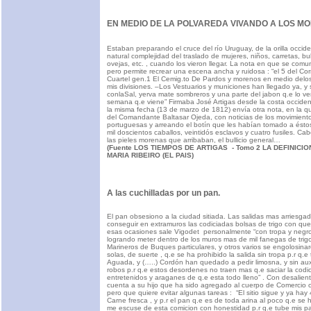
EN MEDIO DE LA POLVAREDA VIVANDO A LOS M
Estaban preparando el cruce del río Uruguay, de la orilla occiden
natural complejidad del traslado de mujeres, niños, carretas, bu
ovejas, etc. , cuando los vieron llegar. La nota en que se comu
pero permite recrear una escena ancha y ruidosa : “el 5 del C
Cuartel gen.1 El Cemig.to De Pardos y morenos en medio delos
mis divisiones. –Los Vestuarios y municiones han llegado ya, y 
conlaSal, yerva mate sombreros y una parte del jabon q.e lo ver
semana q.e viene” Firmaba José Artigas desde la costa occiden
la misma fecha (13 de marzo de 1812) envía otra nota, en la q
del Comandante Baltasar Ojeda, con noticias de los movimiento
portuguesas y arreando el botín que les habían tomado a éstos 
mil doscientos caballos, veintidós esclavos y cuatro fusiles. Ca
las pieles morenas que arribaban, el bullicio general…
(Fuente LOS TIEMPOS DE ARTIGAS - Tomo 2 LA DEFINICION
MARIA RIBEIRO (EL PAIS)
A las cuchilladas por un pan.
El pan obsesiono a la ciudad sitiada. Las salidas mas arriesgad
conseguir en extramuros las codiciadas bolsas de trigo con qu
esas ocasiones sale Vigodet personalmente “con tropa y negros 
logrando meter dentro de los muros mas de mil fanegas de trig
Marineros de Buques particulares, y otros varios se engolosina
solas, de suerte , q.e se ha prohibido la salida sin tropa p.r q.e
Aguada, y (…..) Cordón han quedado a pedir limosna, y sin auxi
robos p.r q.e estos desordenes no traen mas q.e saciar la codic
entretenidos y araganes de q.e esta todo lleno” . Con desalien
cuenta a su hijo que ha sido agregado al cuerpo de Comercio 
pero que quiere evitar algunas tareas : “El sitio sigue y ya hay
Carne fresca , y p.r el pan q.e es de toda arina al poco q.e se
me escuse de esta comicion con honestidad p.r q.e tube mis p