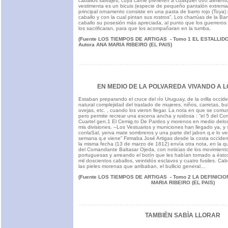
caballos salvajes, cuya carne prefieren a cualquier otro alimen
vestimenta es un bicuis (especie de pequeño pantalón extrema
principal ornamento consiste en una pasta de barro rojo (Toya
caballo y con la cual pintan sus rostros”. Los charrúas de la Ba
caballo su posesión más apreciada, al punto que los guerrero
los sacrificaran, para que los acompañaran en la tumba
.
(Fuente LOS TIEMPOS DE ARTIGAS - Tomo 1 EL ESTALLI
Autora ANA MARIA RIBEIRO (EL PAIS)
EN MEDIO DE LA POLVAREDA VIVANDO A 
Estaban preparando el cruce del río Uruguay, de la orilla occiden
natural complejidad del traslado de mujeres, niños, carretas, bu
ovejas, etc. , cuando los vieron llegar. La nota en que se comu
pero permite recrear una escena ancha y ruidosa : “el 5 del C
Cuartel gen.1 El Cemig.to De Pardos y morenos en medio delos
mis divisiones. –Los Vestuarios y municiones han llegado ya, y 
conlaSal, yerva mate sombreros y una parte del jabon q.e lo ver
semana q.e viene” Firmaba José Artigas desde la costa occiden
la misma fecha (13 de marzo de 1812) envía otra nota, en la q
del Comandante Baltasar Ojeda, con noticias de los movimiento
portuguesas y arreando el botín que les habían tomado a éstos 
mil doscientos caballos, veintidós esclavos y cuatro fusiles. Ca
las pieles morenas que arribaban, el bullicio general…
(Fuente LOS TIEMPOS DE ARTIGAS - Tomo 2 LA DEFINICION
MARIA RIBEIRO (EL PAIS)
TAMBIÈN SABÌA LLORAR