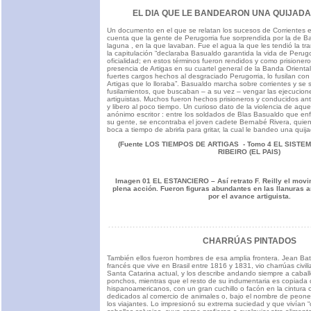
EL DIA QUE LE BANDEARON UNA QUIJADA
Un documento en el que se relatan los sucesos de Corrientes 
cuenta que la gente de Perugorria fue sorprendida por la de Ba
laguna , en la que lavaban. Fue el agua la que les tendió la 
la capitulación “declaraba Basualdo garantida la vida de Perugo
oficialidad; en estos términos fueron rendidos y como prisionero
presencia de Artigas en su cuartel general de la Banda Orient
fuertes cargos hechos al desgraciado Perugorria, lo fusilan co
Artigas que lo lloraba”. Basualdo marcha sobre corrientes y se
fusilamientos, que buscaban – a su vez – vengar las ejecucion
artiguistas. Muchos fueron hechos prisioneros y conducidos ante
y libero al poco tiempo. Un curioso dato de la violencia de aque
anónimo escritor : entre los soldados de Blas Basualdo que enf
su gente, se encontraba el joven cadete Bernabé Rivera, quien 
boca a tiempo de abrirla para gritar, la cual le bandeo una quij
(Fuente LOS TIEMPOS DE ARTIGAS - Tomo 4 EL SISTEM
RIBEIRO (EL PAIS)
Imagen 01 EL ESTANCIERO – Así retrato F. Reilly el movim
plena acción. Fueron figuras abundantes en las llanuras
por el avance artiguista.
CHARRÚAS PINTADOS
También ellos fueron hombres de esa amplia frontera. Jean Bati
francés que vive en Brasil entre 1816 y 1831, vio charrúas civi
Santa Catarina actual, y los describe andando siempre a caball
ponchos, mientras que el resto de su indumentaria es copiada 
hispanoamericanos, con un gran cuchillo o facón en la cintura 
dedicados al comercio de animales o, bajo el nombre de peones
los viajantes. Lo impresionó su extrema suciedad y que vivía