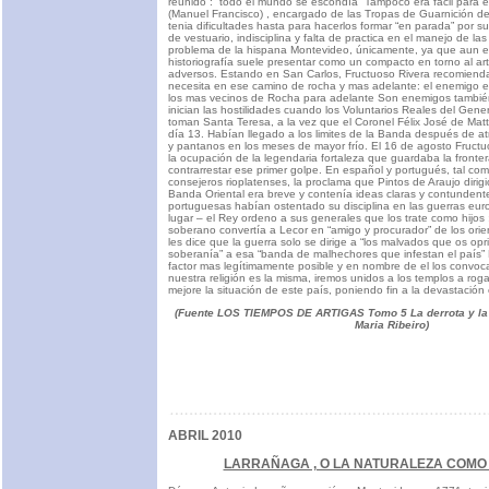
reunido : todo el mundo se escondía” Tampoco era fácil para e
(Manuel Francisco) , encargado de las Tropas de Guarnición d
tenia dificultades hasta para hacerlos formar “en parada” por 
de vestuario, indisciplina y falta de practica en el manejo de la
problema de la hispana Montevideo, únicamente, ya que aun 
historiografía suele presentar como un compacto en torno al ar
adversos. Estando en San Carlos, Fructuoso Rivera recomienda 
necesita en ese camino de rocha y mas adelante: el enemigo es
los mas vecinos de Rocha para adelante Son enemigos tambié
inician las hostilidades cuando los Voluntarios Reales del Gene
toman Santa Teresa, a la vez que el Coronel Félix José de Mat
día 13. Habían llegado a los limites de la Banda después de at
y pantanos en los meses de mayor frío. El 16 de agosto Fructu
la ocupación de la legendaria fortaleza que guardaba la fronter
contrarrestar ese primer golpe. En español y portugués, tal com
consejeros rioplatenses, la proclama que Pintos de Araujo dirigi
Banda Oriental era breve y contenía ideas claras y contundent
portuguesas habían ostentado su disciplina en las guerras eur
lugar – el Rey ordeno a sus generales que los trate como hijos 
soberano convertía a Lecor en “amigo y procurador” de los ori
les dice que la guerra solo se dirige a “los malvados que os opri
soberanía” a esa “banda de malhechores que infestan el país” 
factor mas legítimamente posible y en nombre de el los convoc
nuestra religión es la misma, iremos unidos a los templos a ro
mejore la situación de este país, poniendo fin a la devastación
(Fuente LOS TIEMPOS DE ARTIGAS Tomo 5 La derrota y la
Maria Ribeiro)
ABRIL 2010
LARRAÑAGA , O LA NATURALEZA COMO