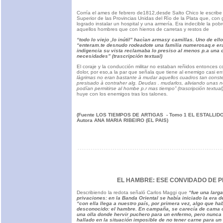
Corría el ames de febrero de1812,desde Salto Chico le escribe 
Superior de las Provincias Unidas del Rìo de la Plata que, con 
logrado instalar un hospital y una armería. Era indecible la po
aquellos hombres que con hierros de carretas y restos de
“todo lo viejo ,lo inútil” hacìan armasy camillas. Uno de el
“enteram.te desnudo rodeadote una familia numerosaq.e er
indigencia su vista reclamaba lo presiso al menos p.a una c
necesidades” (trascripción textual)
El coraje y la conducción militar no estaban reñidos entonces co
dolor, por eso,a la par que señala que tiene al enemigo casi en
làgrimas no eran bastante à mudar aquellos cuadros tan conste
presisado à contraher alg. Deudas . mudarlos, aliviando unas 
podían permitirse al hombe p.r mas tiempo” (trascripción textual
huye con los enemigos tras los talones.
(Fuente LOS TIEMPOS DE ARTIGAS - Tomo 1 EL ESTALLI
Autora ANA MARIA RIBEIRO (EL PAIS)
EL HAMBRE: ESE CONVIDADO DE P
Describiendo la redota señaló Carlos Maggi que
“fue una larg
privaciones: en la Banda Oriental se había iniciado la era d
“con ella llega a nuestro país, por primera vez, algo que h
desconocido: el hambre. En campaña, se carecía de cama o
una olla donde hervir puchero para un enfermo, pero nunca 
hallado en la situación imposible de no tener carne para un 