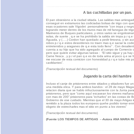
A las cuchilladas por un pan.
El pan obsesiono a la ciudad sitiada. Las salidas mas arriesgad
conseguir en extramuros las codiciadas bolsas de trigo con qu
esas ocasiones sale Vigodet personalmente “con tropa y negros 
logrando meter dentro de los muros mas de mil fanegas de trig
Marineros de Buques particulares, y otros varios se engolosina
solas, de suerte , q.e se ha prohibido la salida sin tropa p.r q.e
Aguada, y (…..) Cordon han quedado a pedir limosna, y sin auxi
robos p.r q.e estos desordenes no traen mas q.e saciar la codic
entretenidos y araganes de q.e esta todo lleno” . Con desalien
cuenta a su hijo que ha sido agregado al cuerpo de Comercio 
pero que quiere evitar algunas tareas : “El sitio sigue y ya hay
Carne fresca , y p.r el pan q.e es de toda arina al poco q.e se
me escuse de esta comicion con honestidad p.r q.e tube mis p
cavildantes”.
(Transcripción textual del documento)
Jugando la carta del hambre
Incluso el canje de prisioneros entre sitiados y sitiadores fue 
una medida etica. Y para ambos bandos : el 28 de mayo Maga
relacion diaria que se hablo infructuosamente con la Junta par
prisioneros, pero que “como aquí escasean los viveres mañana
con mas de 200” prisioneros para “echarlos” en las costas de Bu
Gobierno de ese cuidado. Mientras que el 30 de mayo Artigas in
remitido a la plaza todos los europeos quehe podido tomar enmi
obgeto de estrecharles mas el sitio en punto a los viveres”
(Transcripción textual del documento)
(Fuente LOS TIEMPOS DE ARTIGAS - -Autora ANA MARIA RI