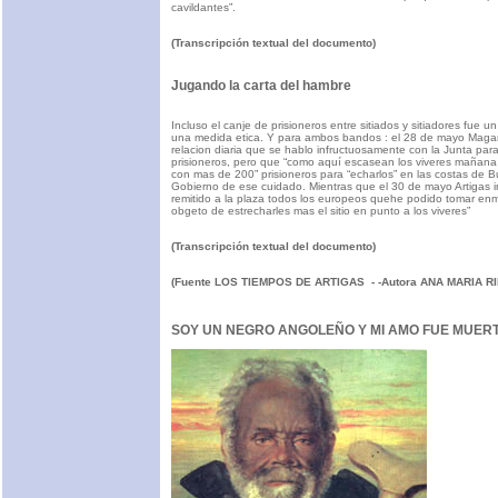
cavildantes”.
(Transcripción textual del documento)
Jugando la carta del hambre
Incluso el canje de prisioneros entre sitiados y sitiadores fue 
una medida etica. Y para ambos bandos : el 28 de mayo Maga
relacion diaria que se hablo infructuosamente con la Junta par
prisioneros, pero que “como aquí escasean los viveres mañana
con mas de 200” prisioneros para “echarlos” en las costas de Bu
Gobierno de ese cuidado. Mientras que el 30 de mayo Artigas in
remitido a la plaza todos los europeos quehe podido tomar enmi
obgeto de estrecharles mas el sitio en punto a los viveres”
(Transcripción textual del documento)
(Fuente LOS TIEMPOS DE ARTIGAS - -Autora ANA MARIA RI
SOY UN NEGRO ANGOLEÑO Y MI AMO FUE MUER