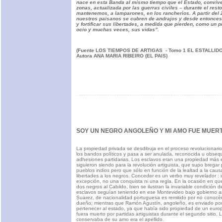
nace en esta Banda al mismo tiempo que el Estado, conviv
zonas, actualizada por las guerras civiles – durante el resto
mantenemos, a lamparones, en los rancherìos. A partir del 
nuestros paisanos se cubren de andrajos y desde entonces
y fortificar sus libertades, a medida que pierden, como un p
ocio y muchas veces, sus vidas”.
(Fuente LOS TIEMPOS DE ARTIGAS - Tomo 1 EL ESTALLI
Autora ANA MARIA RIBEIRO (EL PAIS)
SOY UN NEGRO ANGOLEÑO Y MI AMO FUE MUER
La propiedad privada se desdibuja en el proceso revolucionario
los bandos políticos y pasa a ser anulada, reconocida u obseq
adhesiones partidarias. Los esclavos eran una propiedad más e
siguieron siendo para la revolución artiguista, que supo bregar
pueblos indios pero que sólo en función de la lealtad a la caus
libertades a los negros. Conceder es un verbo muy revelador : 
excepción, no una conquista ni una regla. En la ocasión en qu
dos negros al Cabildo, bien se ilustran la invariable condición 
esclavos seguían teniendo en ese Montevideo bajo gobierno ar
Suarez, de nacionalidad portuguesa es remitido por no conocé
dueño; mientras que Ramón Agustín, angoleño, es enviado po
pertenecer al estado, ya que había sido propiedad de un euro
fuera muerto por partidas artiguistas durante el segundo sitio.
conservaba de su amo era el apellido.