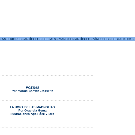
S ANTERIORES
-
ARTÍCULOS DEL MES
-
MANDA UN ARTÍCULO
-
VÍNCULOS
-
DESTACADOS
-
POEMAS
Por Marina Carriba Rosselló
LA HORA DE LAS MAGNOLIAS
Por Graciela Genta
Ilustraciones Ago Páez Vilaro