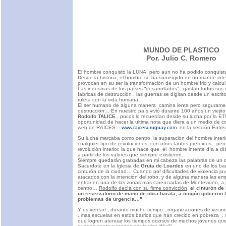
MUNDO DE PLASTICO
Por. Julio C. Romero
El hombre conquistó la LUNA, pero aun no ha podido conquist
Desde la historia, el hombre se ha sumergido en un mar de inte
provocan en su ser la transformación de un hombre frio y calc
Las industrias de los países “desarrollados” , gastan todos sus
fabricas de destrucción , las guerras se digitan desde un escrit
ruleta con la vida humana…
El ser humano de alguna manera camina lenta pero seguramen
destrucción… En nuestro país vivió durante 100 años un viejit
Rodolfo TALICE
, pocos lo recuerdan desde su lucha por la 
oportunidad de hacer la ultima nota que diera a un medio de c
web de RAICES –
www.raicesuruguay.com
en la sección Entrev
Su lucha marcaba como centro, la superación del hombre interi
cualquier tipo de revoluciones, con otros tantos pretextos…per
revolución interior, la que hace que el hombre intente día a dí
a partir de los valores que siempre existieron…
Siempre quedarán grabadas en mi cabeza las palabras de un c
Sacerdote en la Iglesia de
Gruta de Lourdes
en uno de los bar
cinturón de la ciudad… Cuando por dificultades de violencia juv
atacados con la intención del robo, y de alguna manera las e
entrar en una de las zonas mas carenciadas de Montevideo, a 
centro…
Rodolfo decía con su firme convicción
“
el cinturón de
un reservatorio de mano de obra barata, a ningún gobierno 
problemas de urgencia…”
Y es verdad , durante mucho tiempo , organizaciones de vecin
, mas escuelas en estos barrios que han crecido en pobreza ,
que logren atenuar los tiempos ociosos de muchos jóvenes qu