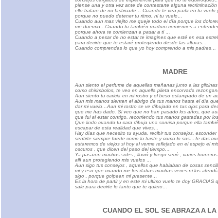
piense una y otra vez ante de contestarte alguna recriminació
ello tratare de no lastimarte… Cuando te vea partir en tu vuelo
porque no puedo detener tu ritmo, ni tu vuelo…
Cuando aun mas viejito me queje todo el día porque los dolor
me duermo…Cuando tu también maduro comiences a entender 
porque ahora te comienzan a pasar a ti …
Cuando a pesar de no estar te imagines que esté en esa estrel
para decirte que te estaré protegiendo desde las alturas…
Cuando comprendas lo que yo hoy comprendo a mis padres…
MADRE
Aun siento el perfume de aquellas mañanas junto a las glicina
como chirimbolos, te veo en aquella pileta encorvada rezonga
Aun siento tu caricia en mi rostro y el beso estampado de un 
Aun mis manos sienten el abrigo de tus manos hasta el día que
dar mi vuelo…Aun mi rostro se ve dibujado en tus ojos para deci
que me has dado. Si veo que no han pasado los años, que aun
que fui al estar contigo, recorriendo tus manos gastadas por l
Que lindo cuando tu cara dibuja una sonrisa porque ella tambié
escapar de esta realidad que vives…
Hay días que necesito tu ayuda, recibir tus consejos, esconder 
sentirte siempre fuerte como lo fuiste y como lo sos…Te das 
estaremos de viejos si hoy al verme reflejado en el espejo el m
oscuros , que dicen del paso del tiempo…
Ya pasaron muchos soles , llovió y luego secó , varios horneros
allí aun protegiendo mis vuelos …
Aun sigo tus consejos , aquellos que hablaban de cosas sencil
mi y eso que cuando me los dabas muchas veces ni los atendía 
sigo , porque golpean mi presente…
Es la hora de partir y en este mi ultimo vuelo te doy GRACIAS 
sale para decirte lo tanto que te quiero…
CUANDO EL SOL SE ABRAZA A L