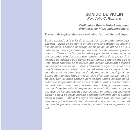
SONIDO DE VIOLIN
Por. Julio C. Romero
Dedicado a Benito Melo Sanguinetti
(Violinista de Plaza Independencia)
El viento de la plaza descarga melodías de un violín casi viejo…
Benito sentado a la orilla de la casa del más grande, descarga
excelsa…Trasiego de gente en un ir y venir detienen su marcha
esa melodía. El otoño descarga las hojas de los árboles en su
naturaleza, hojas gastadas por un año de vida, dejarán paso 
brazos…Caras curtidas por los años y por los fríos ven como va
descargados con desesperación buscan el sol de la plaza. Ahí 
miradas de edificios que vieron pasar tantas generaciones de 
Este cultor callejero de la música que desde varios años inund
con melodías de violín … Varios transeúntes giran sus cabezas
donde viene esas notas …el como el artista mas apreciado del
su cabeza el desprendimiento de alguna mano que deja la mo
Benito no hay días lindos ni feos, sino días que marcan un día
su vida. Con su paso cansino pero seguro todos los días gana
auténtico propietario de las cosas simples. Varios turistas saca
recuerdo de un icono más de este paisito. Una y otra vez deja s
talento de quien sabe la respuesta de su público, una y otra ve
acariciando las cuerdas que transforman en notas sus movimie
plaza no deja de estar visitado permanentemente por el publi
cruza la plaza… Ahora los rayos del sol debilitan su brillo para
temprana y fría tardecita, transformando de apoco en oscuro el
cargará las pocas cosas que trajo y comenzará su regreso a c
día.