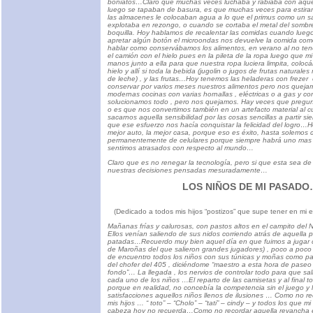
boniatos…Claro que muchas veces luchaba y rabiaba con aque
luego se tapaban de basura, es que muchas veces para estira
las almacenes le colocaban agua a lo que el primus como un s
explotaba en rezongo, o cuando se cortaba el metal del sombrer
boquilla. Hoy hablamos de recalentar las comidas cuando lue
apretar algún botón el microondas nos devuelve la comida co
hablar como conservábamos los alimentos, en verano al no ten
el camión con el hielo pues en la pileta de la ropa luego que m
manos junto a ella para que nuestra ropa luciera limpita, colo
hielo y allí si toda la bebida (jugolin o jugos de frutas naturales 
de leche) , y las frutas…Hoy tenemos las heladeras con frezer
conservar por varios meses nuestros alimentos pero nos queja
modernas cocinas con varias hornallas , eléctricas o a gas y co
solucionamos todo , pero nos quejamos. Hay veces que pregun
o es que nos convertimos también en un artefacto material al c
sacarnos aquella sensibilidad por las cosas sencillas a partir si
que ese esfuerzo nos hacía conquistar la felicidad del logro…H
mejor auto, la mejor casa, porque eso es éxito, hasta solemos 
permanentemente de celulares porque siempre habrá uno mas
sentimos atrasados con respecto al mundo…
Claro que es no renegar la tecnología, pero si que esta sea 
nuestras decisiones pensadas mesuradamente…
LOS NIÑOS DE MI PASAD
(Dedicado a todos mis hijos “postizos” que supe tener en mi et
Mañanas frías y calurosas, con pastos altos en el campito del 
Ellos venían saliendo de sus nidos corriendo atrás de aquella p
patadas…Recuerdo muy bien aquel día en que fuimos a jugar c
de Maroñas del que salieron grandes jugadores) , poco a poco 
de encuentro todos los niños con sus túnicas y moñas como pa
del chofer del 405 , diciéndome “maestro a esta hora de pase
fondo”… La llegada , los nervios de controlar todo para que sal
cada uno de los niños …El reparto de las camisetas y al final 
porque en realidad, no concebía la competencia sin el juego y
satisfacciones aquellos niños llenos de ilusiones … Como no re
mis hijos … “ toto” – “Cholo” – “tati” – cindy – y todos los que m
cabeza hoy no recuerda…Como no recordar aquella revancha e