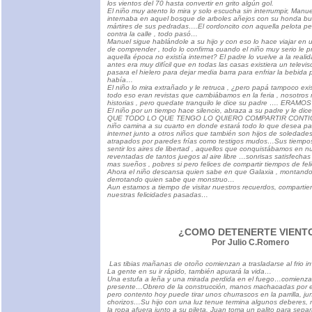
los vientos del 70 hasta convertir en grito algún gol.
El niño muy atento lo mira y solo escucha sin interrumpir, Man
internaba en aquel bosque de arboles añejos con su honda bu
mártires de sus pedradas….El cordoncito con aquella pelota pe
contra la calle , todo pasó…
Manuel sigue hablándole a su hijo y con eso lo hace viajar en 
de comprender , todo lo confirma cuando el niño muy serio le
aquella época no existía internet? El padre lo vuelve a la real
antes era muy difícil que en todas las casas existiera un televi
pasara el hielero para dejar media barra para enfriar la bebid
había…
El niño lo mira extrañado y le retruca , ¿pero papá tampoco exis
todo eso eran revistas que cambiábamos en la feria , nosotro
historias , pero quedate tranquilo le dice su padre …. ERAM
El niño por un tiempo hace silencio, abraza a su padre y le 
QUE TODO LO QUE TENGO LO QUIERO COMPARTIR CONTIGO!!
niño camina a su cuarto en donde estará todo lo que desea par
internet junto a otros niños que también son hijos de soledades
atrapados por paredes frías como testigos mudos…Sus tiempo
sentir los aires de libertad , aquellos que conquistábamos en nue
reventadas de tantos juegos al aire libre …sonrisas satisfechas 
mas sueños , pobres si pero felices de compartir tiempos de fe
Ahora el niño descansa quien sabe en que Galaxia , montando
derrotando quien sabe que monstruo…
Aun estamos a tiempo de visitar nuestros recuerdos, compartie
nuestras felicidades pasadas…
¿COMO DETENERTE VIENT
Por Julio C.Romero
Las tibias mañanas de otoño comienzan a trasladarse al frio i
La gente en su ir rápido, también apurará la vida…
Una estufa a leña y una mirada perdida en el fuego…comienza
presente…Obrero de la construcción, manos machacadas por e
pero contento hoy puede tirar unos churrascos en la parrilla, ju
chorizos…Su hijo con una luz tenue termina algunos deberes, m
la ropa afuera junto a su pileta. Juan toma un palito para separ