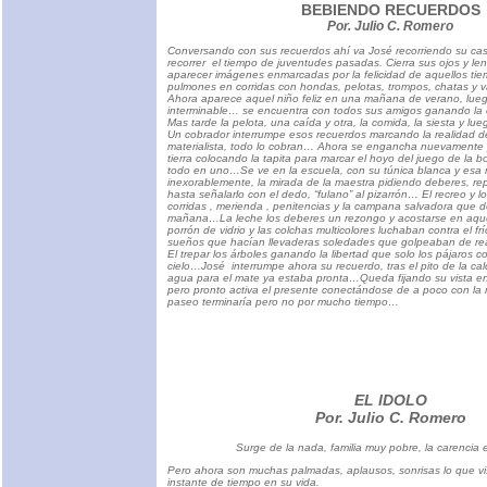
BEBIENDO RECUERDOS
Por. Julio C. Romero
Conversando con sus recuerdos ahí va José recorriendo su cas
recorrer el tiempo de juventudes pasadas. Cierra sus ojos y l
aparecer imágenes enmarcadas por la felicidad de aquellos tie
pulmones en corridas con hondas, pelotas, trompos, chatas y v
Ahora aparece aquel niño feliz en una mañana de verano, lu
interminable… se encuentra con todos sus amigos ganando la c
Mas tarde la pelota, una caída y otra, la comida, la siesta y l
Un cobrador interrumpe esos recuerdos marcando la realidad d
materialista, todo lo cobran… Ahora se engancha nuevamente y 
tierra colocando la tapita para marcar el hoyo del juego de la b
todo en uno…Se ve en la escuela, con su túnica blanca y esa
inexorablemente, la mirada de la maestra pidiendo deberes, r
hasta señalarlo con el dedo, “fulano” al pizarrón… El recreo y l
corridas , merienda , penitencias y la campana salvadora que 
mañana…La leche los deberes un rezongo y acostarse en aquel
porrón de vidrio y las colchas multicolores luchaban contra el 
sueños que hacían llevaderas soledades que golpeaban de re
El trepar los árboles ganando la libertad que solo los pájaros 
cielo…José interrumpe ahora su recuerdo, tras el pito de la ca
agua para el mate ya estaba pronta…Queda fijando su vista en
pero pronto activa el presente conectándose de a poco con la 
paseo terminaría pero no por mucho tiempo…
EL IDOLO
Por. Julio C. Romero
Surge de la nada, familia muy pobre, la carencia
Pero ahora son muchas palmadas, aplausos, sonrisas lo que vis
instante de tiempo en su vida.