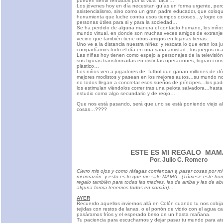
pueden sentir tentados por la vida “fácil”…
Los jóvenes hoy en día necesitan guías en forma urgente, pe
asistencialismo, sino como un gran padre educador, que coloq
herramienta que luche contra esos tiempos ociosos…y logre con
personas útiles para si y para la sociedad…
Se ha perdido de alguna manera el contacto humano, los niños
mundo virtual, en donde son muchas veces amigos de extranjer
vecino que también tiene otros amigos en lejanas tierras…
Uno ve a la distancia nuestra niñez y rescata lo que eran los 
compartíamos todo el día en una sana amistad , los juegos oc
Las niñas hoy tienen como espejo a personajes de la televisión 
sus figuras transformadas en distintas operaciones, logran cons
plástico…
Los niños ven a jugadores de futbol que ganan millones de dól
mejores modistos y pasean en los mejores autos…su mundo no
no todos llegan a concretar esos sueños de príncipes…los padr
los estimulan viéndolos correr tras una pelota salvadora…hasta 
estudio como algo secundario y de reojo…
Que nos está pasando, será que uno se está poniendo viejo al
cosas…????
ESTE ES MI REGALO MAM
Por. Julio C. Romero
Cierro mis ojos y como ráfagas comienzan a pasar cosas por m
mi corazón y esto es lo que me sale MAMÁ...(Tómese este hom
regalo también para todas las madres, las de arriba y las de a
alguna forma tenemos todos en común)…
AYER
Recuerdo aquellos inviernos allá en Colón cuando tu nos cobij
tejidas con restos de lanas, o el porrón de vidrio con el agua c
pasáramos fríos y el esperado beso de un hasta mañana.
Tu paciencia para escucharnos y dejar pasar tu mundo para ate