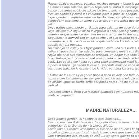
Pasos rápidos, compras, corridas, muchos nervios y luego la 
La calle es una soledad, pero el llega con su bolsa la descarg
banco que antes cobijo los mimos de una pareja y cae pesad
Mira los edificios y como las ventanas poco a poco se apagan
Lejos quedaron aquellos años de familia, risas, cumpleaños, a
alrededor y solo tiene un perro que lo sigue y una bolsa que j
valor…
Unos palitos encenderán en llamas para calentar un poco de a
viejo, azúcar que algún mozo le regalara a escondidas y conta
cuantas ovejas antes de dormirse en su colchón de baldosas 
Seguramente dormirá con un ojo abierto y el otro cerrado para
pertenencia, al fin hasta el se tiene que cuidar de los robos, a
aquella carrera trunca…
Su mujer ya no está y sus hijos ganaron cada uno sus vuelos, pe
calles empapadas en su soledad para convertir y repetir sus dí
Algún día tuvo sus momentos de felicidad, un hogar que todo l
buen trabajo, auto y casa en balneario, nada o casi nada le fal
está…Luego el amor hasta que una cruel enfermedad mató la f
a poco la razón , ganando la calle buscándola atrás de cada árbo
sus pasos bajando la escalera de la vida , ya nada iba a ser i
El ritmo de los autos y la gente poco a poco va dejando todo en
taparse con los cartones de siempre buscando aquel refugio q
devolvían, igual su sueño sería por pocas horas , hasta que la 
vertical…
“Creemos tener el éxito y la felicidad atrapados en nuestras m
vuela sin regreso”
MADRE NATURALEZA…
Debo pedirte perdón, el hombre te está matando…
Cuando era niño disfrutaba mis días junto al monte trepando la
conquistando la libertad de mis pocos años…
Corría tras tus verdes, respirando el aire sano de aquellos b
aquellos charcos como “ríos” , deslizábamos nuestros barcos d
varios animalitos cual el arca de Noé …Hoy siento que poco a 