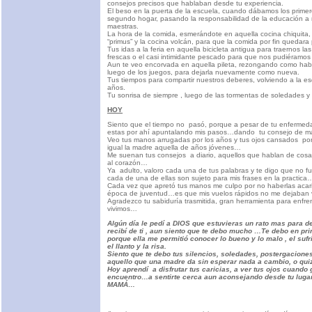
consejos precisos que hablaban desde tu experiencia.
El beso en la puerta de la escuela, cuando dábamos los prime
segundo hogar, pasando la responsabilidad de la educación a 
maestras.
La hora de la comida, esmerándote en aquella cocina chiquita,
“primus” y la cocina volcán, para que la comida por fin quedara 
Tus idas a la feria en aquella bicicleta antigua para traernos las
frescas o el casi intimidante pescado para que nos pudiéramos
Aun te veo encorvada en aquella pileta, rezongando como ha
luego de los juegos, para dejarla nuevamente como nueva.
Tus tiempos para compartir nuestros deberes, volviendo a la e
años.
Tu sonrisa de siempre , luego de las tormentas de soledades y
HOY
Siento que el tiempo no pasó, porque a pesar de tu enfermed
estas por ahí apuntalando mis pasos…dando tu consejo de m
Veo tus manos arrugadas por los años y tus ojos cansados por
igual la madre aquella de años jóvenes…
Me suenan tus consejos a diario, aquellos que hablan de cosas
al corazón…
Ya adulto, valoro cada una de tus palabras y te digo que no f
cada de una de ellas son sujeto para mis frases en la practica
Cada vez que apretó tus manos me culpo por no haberlas acar
época de juventud…es que mis vuelos rápidos no me dejaban v
Agradezco tu sabiduría trasmitida, gran herramienta para enfr
vivimos…
Algún día le pedí a DIOS que estuvieras un rato mas para de
recibí de ti , aun siento que te debo mucho …Te debo en prim
porque ella me permitió conocer lo bueno y lo malo , el sufr
el llanto y la risa.
Siento que te debo tus silencios, soledades, postergacione
aquello que una madre da sin esperar nada a cambio, o qui
Hoy aprendí a disfrutar tus caricias, a ver tus ojos cuando 
encuentro…a sentirte cerca aun aconsejando desde tu luga
MAMÁ…