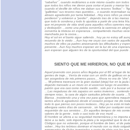
“cabañas” , cuando recibíamos a este mismo cuadro con todos s
que todos los niños me dieron para cortar el pasto y marcar las
cuando el desfile de niños me daban sus tesoros “bolitas” – “fig
“galletitas” sus tesoros mas queridos… o cuando reventaban su
abrazo agradecido por tanta felicidad…Hoy esos niños ya creci
perdieron” y volvieron a “perder” , dejando tras de si las marca
que todo lo condena y todo lo ajusticia a partir de una letra f
que mi proyecto de vida sirvió para aquellos niños carentes mu
y dedicación …como una pelota convertía la carencia en alegrí
convertía la tristeza en esperanza , compartiendo muchas vec
manchada por la cocoa…
Hoy el sol en el barrio sigue saliendo , hoy ya no estoy allí au
recuerdo de lo vivido …Aun hoy me cruzo con varios de aquello
muchos de ellos ya padres atravesando las dificultades y espe
presente…Aun hoy muchos esperan ver la luz de una esperanz
aun esperan que alguien les de la oportunidad del que puede
SIENTO QUE ME HIRIERON, NO QUE 
Aquel jovencito con pocos años llegaba por el 80 al lugar de la
gentes de traje… Venía de estar con un sinfín de gallinas en aq
tan acogedora de mis primeros pasos… Ahora no era de “che” y
… Mi primera travesura en la gran ciudad (vieja) fue en la jaula
dejando trancado a un mozo en el ascensor luego mi asombro
patrón que era casi como medio sueldo , solo por ir a buscar un
…Las mojaduras de mis zapatos en varios inviernos , corriendo
siempre rotas , la cara de algún cariculico jefecito de cuarta …
Blanca , insistiendo una y otra vez para que aprendiera maquina
tantos años le agradezco desde el corazón porque me dio toda
todo lo que pienso con pocos teclasos…Hoy ya no está mi trabaj
albergara varios días de cansancio , sin faltar por cualquier co
requerirán de sus servicios …En aquellos tiempos de mis comien
valores de la gente , todo o casi todo de eso murió …
El hombre se aferra a su seguridad momentánea y no importa el 
tiene a su lado, solo importa la plata y la seguridad que le da e
Códigos que no volverán, porque el hombre de bien, el de pal
volver…Hoy los teóricos dominan el mundo con su titulo colgado
empresarios de títulos inventados a costa de plata son los que 