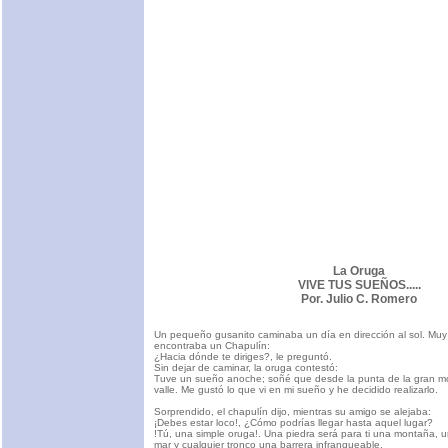
La Oruga
VIVE TUS SUEÑOS.....
Por. Julio C. Romero
Un pequeño gusanito caminaba un día en dirección al sol. Muy
encontraba un Chapulín:
¿Hacia dónde te diriges?, le preguntó.
Sin dejar de caminar, la oruga contestó:
Tuve un sueño anoche; soñé que desde la punta de la gran mo
valle. Me gustó lo que vi en mi sueño y he decidido realizarlo.
Sorprendido, el chapulín dijo, mientras su amigo se alejaba:
¡Debes estar loco!, ¿Cómo podrías llegar hasta aquel lugar?
!Tú, una simple oruga!. Una piedra será para ti una montaña,
mar y cualquier tronco una barrera infranqueable.