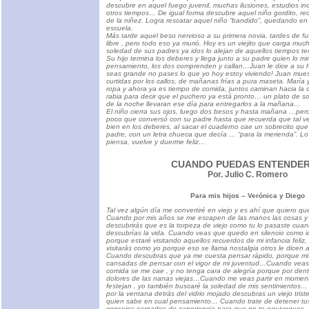
descubre en aquel fuego juvenil, muchas ilusiones, estudios i
otros tiempos… De igual forma descubre aquel niño gordito, re
de la niñez. Logra rescatar aquel niño “bandido”, quedando en
escuela.
Más tarde aquel beso nervioso a su primera novia, tardes de fut
libre , pero todo eso ya murió. Hoy es un viejito que carga much
soledad de sus padres ya idos lo alejan de aquellos tiempos 
Su hijo termina los deberes y llega junto a su padre quien lo m
pensamiento, los dos comprenden y callan…Juan le dice a su 
seas grande no pases lo que yo hoy estoy viviendo! Juan muest
curtidas por los callos, de mañanas frías a pura maseta. María 
ropa y ahora ya es tiempo de comida, juntos caminan hacia la co
rabia para decir que el puchero ya está pronto… un plato de s
de la noche llevaran ese día para entregarlos a la mañana…
El niño cierra sus ojos, luego dos besos y hasta mañana …pero
poco que conversó con su padre hasta que recuerda que tal 
bien en los deberes, al sacar el cuaderno cae un sobrecito que
padre, con un letra chueca que decía … “para la merienda”. Lo
piensa, vuelve y duerme feliz…
CUANDO PUEDAS ENTENDE
Por. Julio C. Romero
Para mis hijos – Verónica y Diego
Tal vez algún día me convertiré en viejo y es ahí que quiero 
Cuando por mis años se me escapen de las manos las cosas y
descubrirás que es la torpeza de viejo como tu lo pasaste cuan
descubrías la vida. Cuando veas que quedo en silencio como 
porque estaré visitando aquellos recuerdos de mi infancia feliz,
visitarás como yo porque eso se llama nostalgia otros le dice
Cuando descubras que ya me cuesta pensar rápido, porque mi
cansadas de pensar con el vigor de mi juventud…Cuando veas
comida se me cae , y no tenga cara de alegría porque por dent
dolores de las nanas viejas…Cuando me veas partir en moment
festejan , yo también buscaré la soledad de mis sentimientos…
por la ventana detrás del vidrio mojado descubras un viejo tris
quien sabe en cual pensamiento… Cuando trate de detener tus 
consejos cargados de experiencia para que no te equivoques…