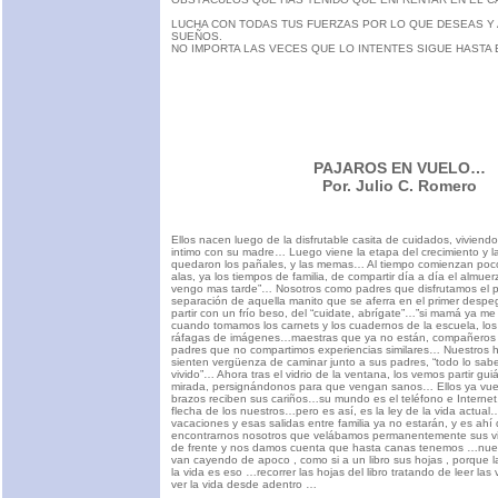
LUCHA CON TODAS TUS FUERZAS POR LO QUE DESEAS Y
SUEÑOS.
NO IMPORTA LAS VECES QUE LO INTENTES SIGUE HASTA E
PAJAROS EN VUELO…
Por. Julio C. Romero
Ellos nacen luego de la disfrutable casita de cuidados, vivie
intimo con su madre… Luego viene la etapa del crecimiento y l
quedaron los pañales, y las memas… Al tiempo comienzan poco
alas, ya los tiempos de familia, de compartir día a día el almuer
vengo mas tarde”… Nosotros como padres que disfrutamos el pr
separación de aquella manito que se aferra en el primer des
partir con un frío beso, del “cuidate, abrígate”…”si mamá ya me 
cuando tomamos los carnets y los cuadernos de la escuela, l
ráfagas de imágenes…maestras que ya no están, compañeros
padres que no compartimos experiencias similares… Nuestros hij
sienten vergüenza de caminar junto a sus padres, “todo lo sabe
vivido”… Ahora tras el vidrio de la ventana, los vemos partir gu
mirada, persignándonos para que vengan sanos… Ellos ya vuel
brazos reciben sus cariños…su mundo es el teléfono e Internet,
flecha de los nuestros…pero es así, es la ley de la vida actual
vacaciones y esas salidas entre familia ya no estarán, y es a
encontrarnos nosotros que velábamos permanentemente sus v
de frente y nos damos cuenta que hasta canas tenemos …nues
van cayendo de apoco , como si a un libro sus hojas , porque la 
la vida es eso …recorrer las hojas del libro tratando de leer la
ver la vida desde adentro …