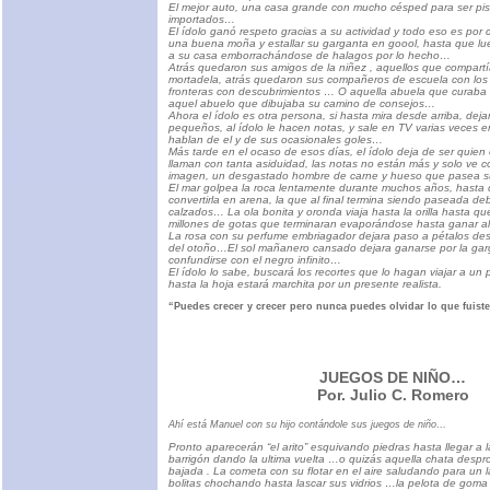
El mejor auto, una casa grande con mucho césped para ser pi
importados…
El ídolo ganó respeto gracias a su actividad y todo eso es por 
una buena moña y estallar su garganta en goool, hasta que lu
a su casa emborrachándose de halagos por lo hecho…
Atrás quedaron sus amigos de la niñez , aquellos que compartí
mortadela, atrás quedaron sus compañeros de escuela con lo
fronteras con descubrimientos … O aquella abuela que curaba s
aquel abuelo que dibujaba su camino de consejos…
Ahora el ídolo es otra persona, si hasta mira desde arriba, deja
pequeños, al ídolo le hacen notas, y sale en TV varias veces 
hablan de el y de sus ocasionales goles…
Más tarde en el ocaso de esos días, el ídolo deja de ser quien 
llaman con tanta asiduidad, las notas no están más y solo ve
imagen, un desgastado hombre de carne y hueso que pasea s
El mar golpea la roca lentamente durante muchos años, hasta 
convertirla en arena, la que al final termina siendo paseada d
calzados… La ola bonita y oronda viaja hasta la orilla hasta 
millones de gotas que terminaran evaporándose hasta ganar a
La rosa con su perfume embriagador dejara paso a pétalos des
del otoño…El sol mañanero cansado dejara ganarse por la gar
confundirse con el negro infinito…
El ídolo lo sabe, buscará los recortes que lo hagan viajar a un 
hasta la hoja estará marchita por un presente realista.
“Puedes crecer y crecer pero nunca puedes olvidar lo que fuist
JUEGOS DE NIÑO…
Por. Julio C. Romero
Ahí está Manuel con su hijo contándole sus juegos de niño…
Pronto aparecerán “el arito” esquivando piedras hasta llegar a
barrigón dando la ultima vuelta …o quizás aquella chata despro
bajada . La cometa con su flotar en el aire saludando para un l
bolitas chochando hasta lascar sus vidrios …la pelota de goma