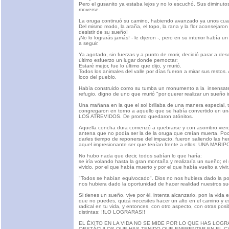
Pero el gusanito ya estaba lejos y no lo escuchó. Sus diminuto
moverse.
La oruga continuó su camino, habiendo avanzado ya unos cua
Del mismo modo, la araña, el topo, la rana y la flor aconsejaro
desistir de su sueño!
¡No lo lograrás jamás! - le dijeron -, pero en su interior había u
a seguir.
Ya agotado, sin fuerzas y a punto de morir, decidió parar a des
último esfuerzo un lugar donde pernoctar:
Estaré mejor, fue lo último que dijo, y murió.
Todos los animales del valle por días fueron a mirar sus restos
loco del pueblo.
Había construido como su tumba un monumento a la insensate
refugio, digno de uno que murió "por querer realizar un sueño ir
Una mañana en la que el sol brillaba de una manera especial, 
congregaron en torno a aquello que se había convertido en
LOS ATREVIDOS. De pronto quedaron atónitos.
Aquella concha dura comenzó a quebrarse y con asombro vier
antena que no podía ser la de la oruga que creían muerta. Po
darles tiempo de reponerse del impacto, fueron saliendo las her
aquel impresionante ser que tenían frente a ellos: UNA MARI
No hubo nada que decir, todos sabían lo que haría:
se iría volando hasta la gran montaña y realizaría un sueño; e
vivido, por el que había muerto y por el que había vuelto a vivir.
"Todos se habían equivocado". Dios no nos hubiera dado la posi
nos hubiera dado la oportunidad de hacer realidad nuestros su
Si tienes un sueño, vive por él, intenta alcanzarlo, pon la vida e
que no puedes, quizá necesites hacer un alto en el camino y 
radical en tu vida, y entonces, con otro aspecto, con otras posi
distintas: !!LO LOGRARAS!!
EL ÉXITO EN LA VIDA NO SE MIDE POR LO QUE HAS LOGR
OBSTÁCULOS QUE HAS TENIDO QUE ENFRENTAR EN EL C