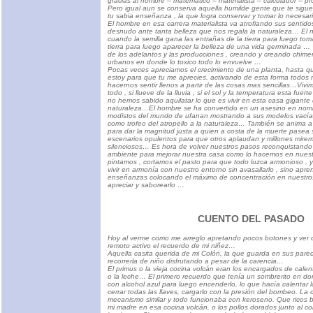
gracias al hombre – matemático – materialista – calculador – pr
Pero igual aun se conserva aquella humilde gente que te sigue
tu sabia enseñanza , la que logra conservar y tomar lo necesar
El hombre en esa carrera materialista va atrofiando sus senti
desnudo ante tanta belleza que nos regala la naturaleza… El n
cuando la semilla gana las entrañas de la tierra para luego tom
tierra para luego aparecer la belleza de una vida germinada …
de los adelantos y las producciones , creando y creando chim
urbanos en donde lo toxico todo lo envuelve …
Pocas veces apreciamos el crecimiento de una planta, hasta qu
estoy para que tu me aprecies, activando de esta forma todos 
hacernos sentir llenos a partir de las cosas mas sencillas…Viv
todo , si llueve de la lluvia , si el sol y la temperatura esta fue
no hemos sabido aquilatar lo que es vivir en esta casa gigante
naturaleza…El hombre se ha convertido en un asesino en nom
modistos del mundo de ufanan mostrando a sus modelos vacía
como trofeo del atropello a la naturaleza… También se anima a 
para dar la magnitud justa a quien a costa de la muerte pasea s
escenarios opulentos para que otros aplaudan y millones mirem
silenciosos… Es hora de volver nuestros pasos reconquistando l
ambiente para mejorar nuestra casa como lo hacemos en nuest
pintamos , cortamos el pasto para que todo luzca armonioso , y
vivir en armonía con nuestro entorno sin avasallarlo , sino apre
enseñanzas colocando el máximo de concentración en nuestros
apreciar y saborearlo …
CUENTO DEL PASADO
Hoy al verme como me arreglo apretando pocos botones y ver c
remoto activo el recuerdo de mi niñez…
Aquella casita querida de mi Colón, la que guarda en sus pare
recorrerla de niño disfrutando a pesar de la carencia…
El primus o la vieja cocina volcán eran los encargados de cale
o la leche… El primero recuerdo que tenía un sombrerito en d
con alcohol azul para luego encenderlo, lo que hacía calentar l
cerrar todas las llaves, cargarlo con la presión del bombeo. La 
mecanismo similar y todo funcionaba con keroseno. Que ricos 
mi madre en esa cocina volcán, o los pollos dorados junto al c