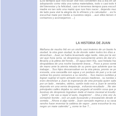
(Los tiempos que nos tocan vivir nos convierten día a día en a
adoptando como vida una rutina materialista, todo o casi tod
del bienestar y la felicidad, casi ni tenemos tiempos para escuc
madre es tan solo una matriz que nos hizo nacer , dejando mu
de lado para vivir la alegría de lo efímero y lo calculador …es h
escuchar mate por medio a nuestros viejos …aun ellos tienen
contarnos y aconsejarnos …)
LA HISTORIA DE JUAN
Mañana de mucho frió en un otoño casi invierno de un barrio hu
ciudad, la otra gran ciudad, la de donde salen todos los días a
desechan…Juan se había levantado algo tarde, mira por la ven
ver que hora sería, se despereza nuevamente antes de dar el u
llevaría a la pileta del fondo… El agua bien fría, casi helada h
despabilara de una noche bastante brava… Poco a poco comie
de mano ante la atenta mirada de su perro que advierte que tam
trabajar… Sus hijos descansaban en la otra pieza, pronto se pr
escuela, una cascarilla con agua y un pedazo de pan y a la ca
sortear los pozos cercanos a su rancho… Sus manos curtidas por
logran sujetar el carro armado con pocas maderas , su ruedas
eses devolvían a Juan la esperanza de otra jornada quien sa
por un lado , metales, vidrios, cartón todo eso a Juan le serviría
deposito en una venta despareja , esfuerzo-resultado …No sie
principales calles dejaba su carro pegado al cordón cosa que po
bocinas de desprecio lograban darle el marco musical al insulto
, “pichi” ¡ me vas a rayar el auto, mugriento! …Una y otra vez J
container bonito , con un palo buscando y rescatando desde el
comida …Ahora si algo tarde , Juan cansado regresa a su casa 
rancho hace reventar la caldera de vapor , para escuchar la v
negro un mate calentito” ¿ como te fue ?...