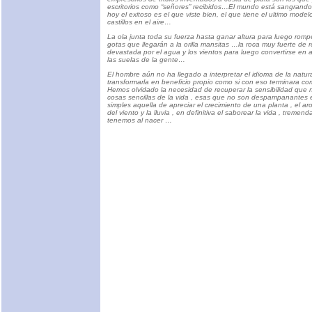
escritorios como “señores” recibidos…El mundo está sangrando,
hoy el exitoso es el que viste bien, el que tiene el ultimo mode
castillos en el aire…
La ola junta toda su fuerza hasta ganar altura para luego romp
gotas que llegarán a la orilla mansitas …la roca muy fuerte de r
devastada por el agua y los vientos para luego convertirse en 
las suelas de la gente…
El hombre aún no ha llegado a interpretar el idioma de la natura
transformarla en beneficio propio como si con eso terminara 
Hemos olvidado la necesidad de recuperar la sensibilidad que no
cosas sencillas de la vida , esas que no son despampanantes en
simples aquella de apreciar el crecimiento de una planta , el aro
del viento y la lluvia , en definitiva el saborear la vida , treme
tenemos al nacer …